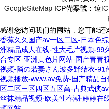
GoogleSiteMap
ICP備案號：
遼IC
感谢您访问我们的网站，您可能还
香蕉久久国产av一区二区-日本色综合-w
洲精品成人在线-性大毛片视频-99
合专区-亚洲黄色片网站-国产青青视
视频-隣の若妻さん波多野结衣-91
视频播放-www.av免费-国产精
区二区三区四区五区高-古典武侠av-
丝袜精品视频-欧美性春潮-婷婷在
频网站