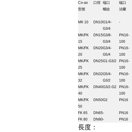
Co-ax
口徑
端口
端口
型號
螺紋
法蘭
MK 10
DN10
G1/4-
-
G3/4
MK/FK
DN15
G3/8-
PN16-
15
G3/4
100
MK/FK
DN20
G3/4-
PN16-
20
G5/4
100
MK/FK
DN25
G1-G3/2
PN16-
25
100
MK/FK
DN32
G5/4-
PN16-
32
G3/2
100
MK/FK
DN40
G3/2-G2
PN16-
40
100
MK/FK
DN50
G2
PN16
50
FK 65
DN65
-
PN16
FK 80
DN80
-
PN16
長度：