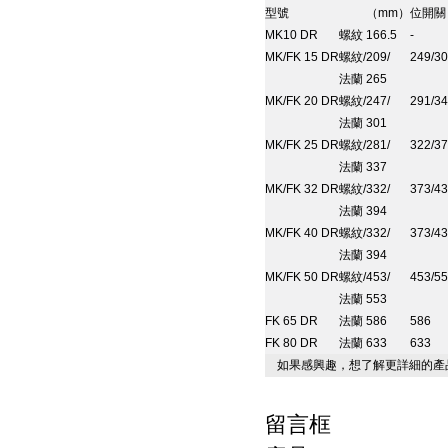
型號
（
mm
）
位開關
MK10 DR
螺紋
166.5
-
MK/FK 15 DR
螺紋
/
209/
249/3
法蘭
265
MK/FK 20 DR
螺紋
/
247/
291/3
法蘭
301
MK/FK 25 DR
螺紋
/
281/
322/3
法蘭
337
MK/FK 32 DR
螺紋
/
332/
373/4
法蘭
394
MK/FK 40 DR
螺紋
/
332/
373/4
法蘭
394
MK/FK 50 DR
螺紋
/
453/
453/5
法蘭
553
FK 65 DR
法蘭
586
586
FK 80 DR
法蘭
633
633
如果感興趣，想了解更詳細的產
留言框