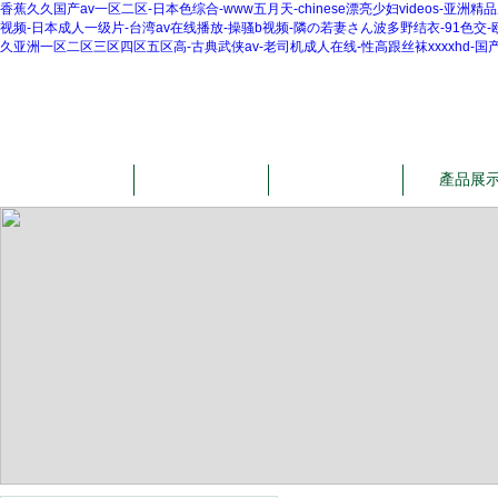
香蕉久久国产av一区二区-日本色综合-www五月天-chinese漂亮少妇videos-
视频-日本成人一级片-台湾av在线播放-操骚b视频-隣の若妻さん波多野结衣-91色交-
久亚洲一区二区三区四区五区高-古典武侠av-老司机成人在线-性高跟丝袜xxxxhd
網站首頁
公司簡介
公司動態
產品展