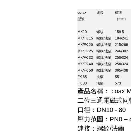
co-ax
連接
標準
型號
（
mm
）
MK10
螺紋
159.5
MK/FK 15
螺紋
/
法蘭
184/241
MK/FK 20
螺紋
/
法蘭
215/269
MK/FK 25
螺紋
/
法蘭
246/302
MK/FK 32
螺紋
/
法蘭
258/324
MK/FK 40
螺紋
/
法蘭
258/324
MK/FK 50
螺紋
/
法蘭
365/438
FK 65
法蘭
551
FK 80
法蘭
573
coax 
產品名稱：
二位三通電磁式同
DN10 - 80
口徑：
PN0 – 
壓力范圍：
/
連接：螺紋
法蘭