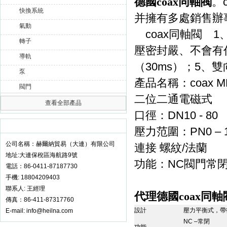
德國coax同軸閥
。
快換系統
并擁有多處銷售辦
氣動
coax
1
同軸閥
轉子
壓密封嚴、不會有
導軌
30ms
5
（
）；
、雙
泵
coax M
產品名稱：
閥門
二位二通電磁式
查看全部產品
DN10 - 80
口徑：
聯系我們
更多 >>
PN0 – 
壓力范圍：
公司名稱：赫爾納貿易（大連）有限公司
/
連接
螺紋
法蘭
地址:大連保稅區海航路9號
NC
功能：
閥門常
電話：86-0411-87187730
手機: 18804209403
聯系人: 王經理
代理德國coax同軸
傳真：86-411-87317760
設計
壓力平衡式，帶
E-mail: info@heilna.com
NC –
常閉