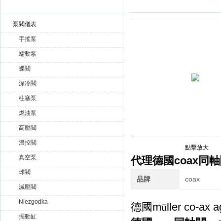
產品展示
產品目錄
泵閥儀表
手搖泵
赫爾納貿易（大連）有限公司
蠕動泵
蝶閥
深冷閥
柱塞泵
燃油泵
高壓閥
溫控閥
點擊放大
真空泵
代理德國coax同
球閥
品牌
coax
減壓閥
Niezgodka
m
ller co-ax a
德國
ü
擺動缸