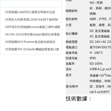
功能
NO –
常開
推薦產品
更多 >>
鋁，黃銅，鍍鋅
閥體材料
代理德國LUMATEC液體光導紫外光源
銹鋼
密封材料
NBR
，
PTFE
，
代理意大利霍美斯LOGICA木材干燥控制
介質
氣態，液體，高
儀
DRP系列代理德國Knocks氣動三聯件減壓
DC
直流電磁鐵
執行機構
閥
VA 204-102代理供應staiger微型比例電磁
AC
直流電磁鐵
閥
代理德國AVS Roemer食品級快插接頭
標稱電壓
DC 24V / AC 2
電氣接口
基于
DIN EN175
代理德國TAS Schaefer機械鎖緊盤進口膨
絕緣等級
H - 180°C
脹套
防護等級
IP65
負載率
ED 100%
流向
A B/B A (
△
p
zui
-6
真空
泄漏量
<10
mba
特殊螺紋，特殊
選項
/
附件
證，安裝件，特
cat.3
zui大
80
℃
技術數據：