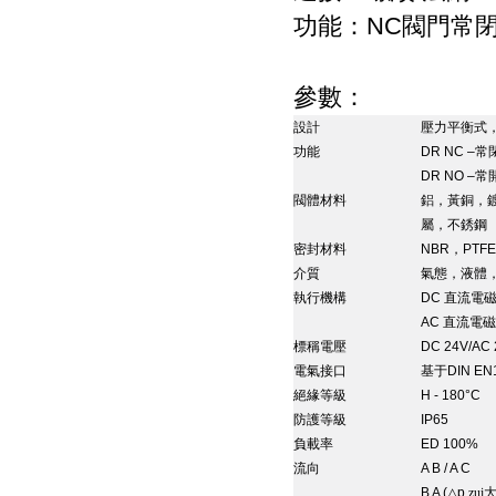
NC
功能：
閥門常
參數：
設計
壓力平衡式
功能
DR NC –
常
DR NO –
常
閥體材料
鋁，黃銅，
屬，不銹鋼
密封材料
NBR
，
PTFE
介質
氣態，液體
執行機構
DC
直流電
AC
直流電磁
標稱電壓
DC 24V/AC 
電氣接口
基于
DIN EN
絕緣等級
H - 180°C
防護等級
IP65
負載率
ED 100%
流向
A B / A C
B A (
△
p
zui