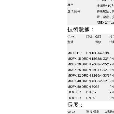
真空
-6
泄漏量
<10
選項
/
附件
特殊螺紋，
置，認證，
ATEX 2
區
ca
技術數據：
Co-ax
口徑
端口
端
型號
螺紋
法
MK 10 DR
DN 10
G1/4-G3/4
-
MK/FK 15 DR
DN 15
G3/8-G3/4
PN
MK/FK 20 DR
DN 20
G3/4-G5/4
PN
MK/FK 25 DR
DN 25
G1-G3/2
PN
MK/FK 32 DR
DN 32
G5/4-G3/2
PN
MK/FK 40 DR
DN 40
G3/2-G2
PN
MK/FK 50 DR
DN 50
G2
PN
FK 65 DR
DN 65
-
PN
FK 80 DR
DN 80
-
PN
長度：
co-ax
連接
標準
1
感應